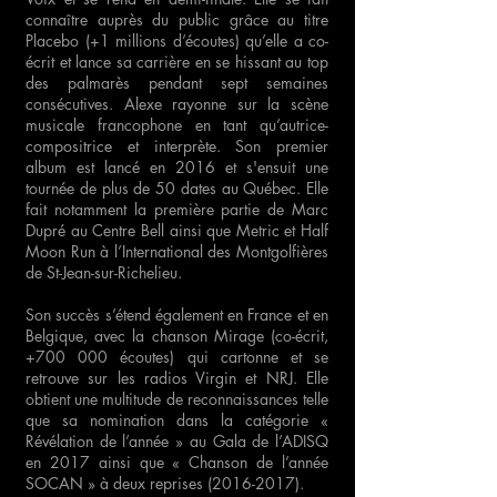
connaître auprès du public grâce au titre
Placebo (+1 millions d’écoutes) qu’elle a co-
écrit et lance sa carrière en se hissant au top
des palmarès pendant sept semaines
consécutives. Alexe rayonne sur la scène
musicale francophone en tant qu’autrice-
compositrice et interprète. Son premier
album est lancé en 2016 et s'ensuit une
tournée de plus de 50 dates au Québec. Elle
fait notamment la première partie de Marc
Dupré au Centre Bell ainsi que Metric et Half
Moon Run à l’International des Montgolfières
de St-Jean-sur-Richelieu.
Son succès s’étend également en France et en
Belgique, avec la chanson Mirage (co-écrit,
+700 000 écoutes) qui cartonne et se
retrouve sur les radios Virgin et NRJ. Elle
obtient une multitude de reconnaissances telle
que sa nomination dans la catégorie «
Révélation de l’année » au Gala de l’ADISQ
en 2017 ainsi que « Chanson de l’année
SOCAN » à deux reprises
(2016-2017)
.