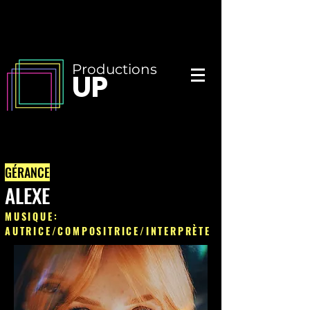
Productions
UP
GÉRANCE
ALEXE
MUSIQUE:
AUTRICE/COMPOSITRICE/INTERPRÈTE