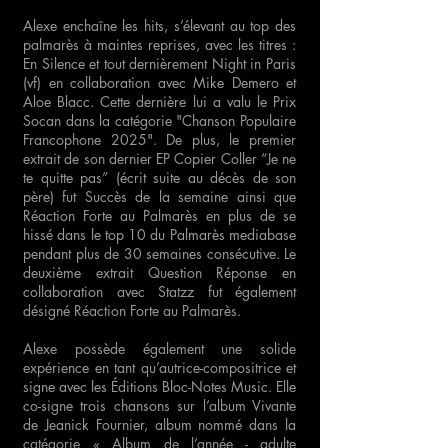
Alexe enchaîne les hits, s’élevant au top des
palmarès à maintes reprises, avec les titres :
En Silence et tout dernièrement Night in Paris
(vf) en collaboration avec Mike Demero et
Aloe Blacc. Cette dernière lui a valu le Prix
Socan dans la catégorie "Chanson Populaire
Francophone 2025". De plus, le premier
extrait de son dernier EP Copier Coller “Je ne
te quitte pas” (écrit suite au décès de son
père) fut Succès de la semaine ainsi que
Réaction Forte au Palmarès en plus de se
hissé dans le top 10 du Palmarès mediabase
pendant plus de 30 semaines consécutive. Le
deuxième extrait Question Réponse en
collaboration avec Statzz fut également
désigné Réaction Forte au Palmarès.
Alexe possède également une solide
expérience en tant qu’autrice-compositrice et
signe avec les Éditions Bloc-Notes Music. Elle
co-signe trois chansons sur l’album Vivante
de Jeanick Fournier, album nommé dans la
catégorie « Album de l’année - adulte